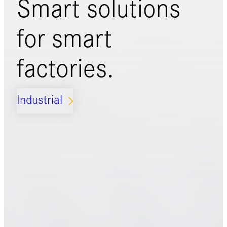
Smart solutions
for
smart
factories.
Industrial
ARROW_FORWARD_IOS