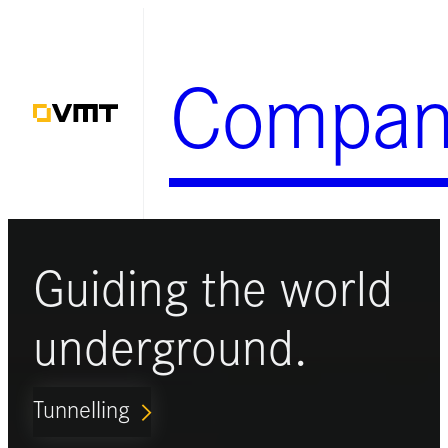
Zum
Inhalt
Compan
springen
Guiding the world
underground.
Tunnelling
ARROW_FORWARD_IOS