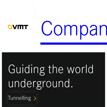
Zum
Inhalt
Compan
springen
Guiding the world
underground.
Tunnelling
ARROW_FORWARD_IOS