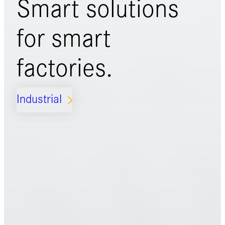
Smart solutions
for
smart
factories.
Industrial
ARROW_FORWARD_IOS