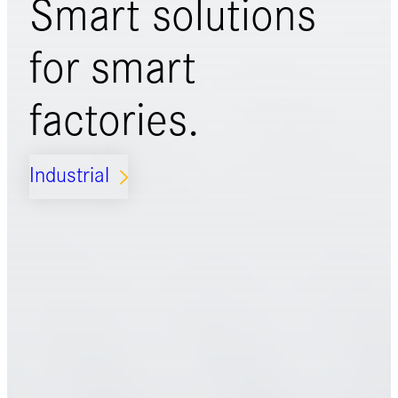
Smart solutions
for
smart
factories.
Industrial
ARROW_FORWARD_IOS