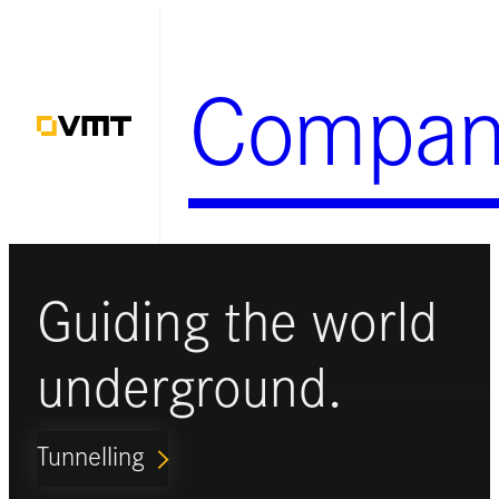
Zum
Inhalt
Compan
springen
Guiding the world
underground.
Tunnelling
ARROW_FORWARD_IOS