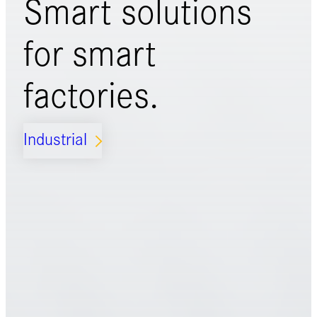
Smart solutions
for
smart
factories.
Industrial
ARROW_FORWARD_IOS