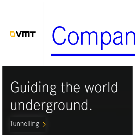
Zum
Inhalt
Compan
springen
Guiding the world
underground.
Tunnelling
ARROW_FORWARD_IOS