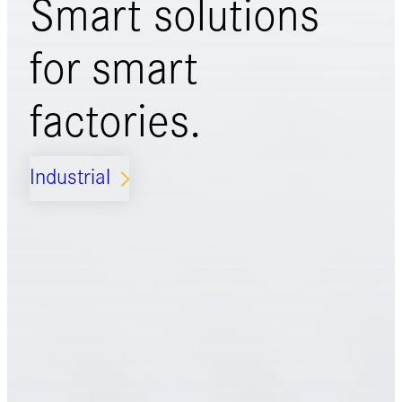
Smart solutions
for
smart
factories.
Industrial
ARROW_FORWARD_IOS