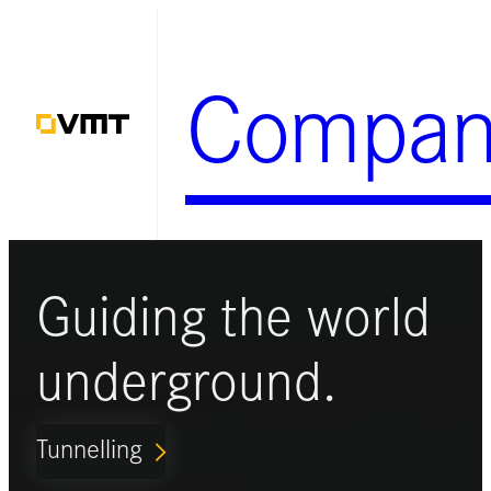
Zum
Inhalt
Compan
springen
Guiding the world
underground.
Tunnelling
ARROW_FORWARD_IOS