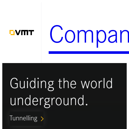
Zum
Inhalt
Compan
springen
Guiding the world
underground.
Tunnelling
ARROW_FORWARD_IOS