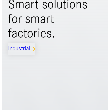
Smart solutions
for
smart
factories.
Industrial
ARROW_FORWARD_IOS