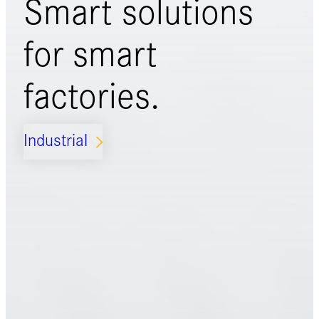
Smart solutions
for
smart
factories.
Industrial
ARROW_FORWARD_IOS