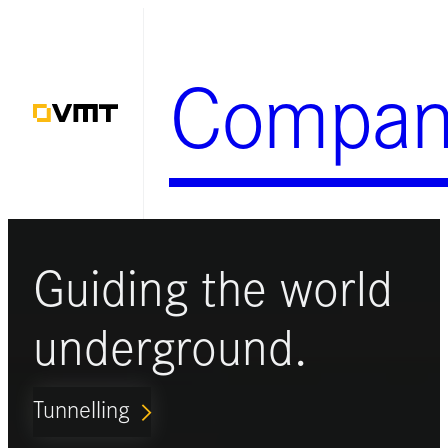
Zum
Inhalt
Compan
springen
Guiding the world
underground.
Tunnelling
ARROW_FORWARD_IOS