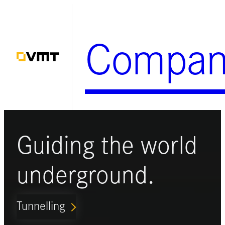
Zum
Inhalt
Compan
springen
Guiding the world
underground.
Tunnelling
ARROW_FORWARD_IOS