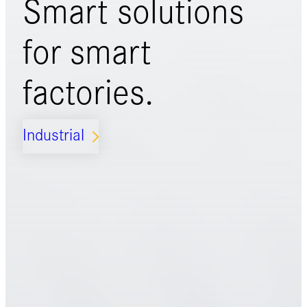
Smart solutions
for
smart
factories.
Industrial
ARROW_FORWARD_IOS