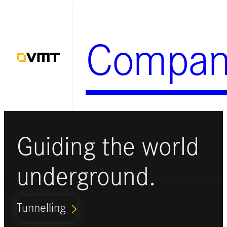
Zum
Inhalt
Compan
springen
Guiding the world
underground.
Tunnelling
ARROW_FORWARD_IOS