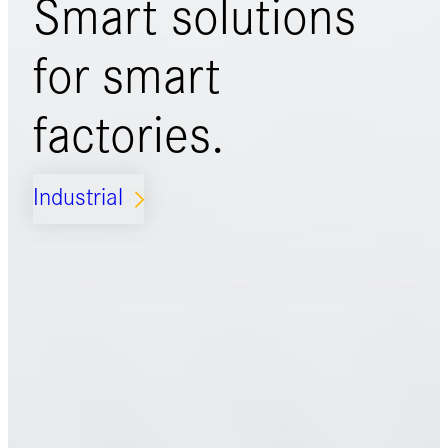
Smart solutions
for
smart
factories.
Industrial
ARROW_FORWARD_IOS