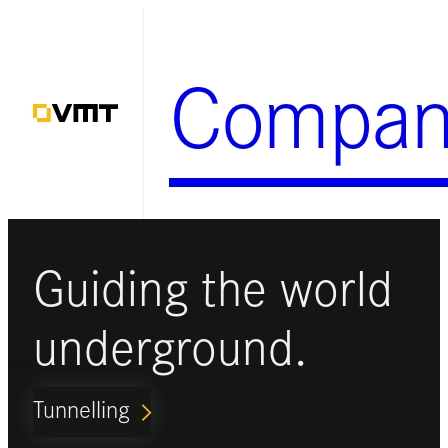
Zum
Inhalt
Compan
springen
Guiding the world
underground.
Tunnelling
ARROW_FORWARD_IOS