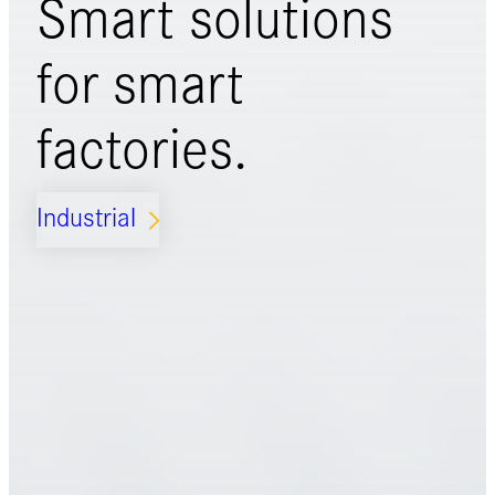
Smart solutions
for
smart
factories.
Industrial
ARROW_FORWARD_IOS