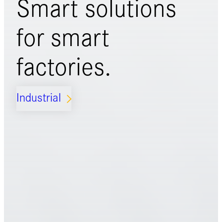
Smart solutions
for
smart
factories.
Industrial
ARROW_FORWARD_IOS