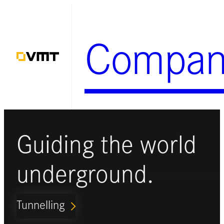
Zum
Inhalt
Compan
springen
Guiding the world
underground.
Tunnelling
ARROW_FORWARD_IOS