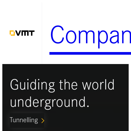
Zum
Inhalt
Compan
springen
Guiding the world
underground.
Tunnelling
ARROW_FORWARD_IOS