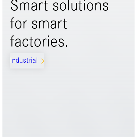
Smart solutions
for
smart
factories.
Industrial
ARROW_FORWARD_IOS