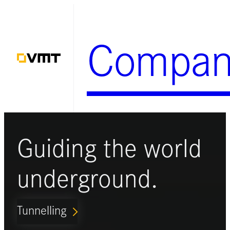
Zum
Inhalt
Compan
springen
Guiding the world
underground.
Tunnelling
ARROW_FORWARD_IOS