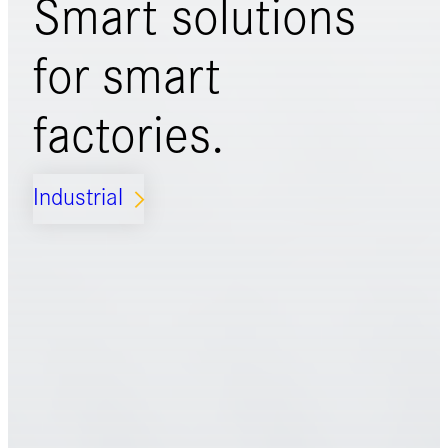
Smart solutions
for
smart
factories.
Industrial
ARROW_FORWARD_IOS