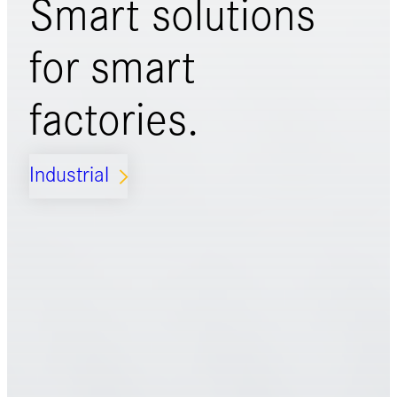
Smart solutions
for
smart
factories.
Industrial
ARROW_FORWARD_IOS