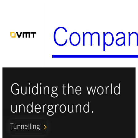
Zum
Inhalt
Compan
springen
Guiding the world
underground.
Tunnelling
ARROW_FORWARD_IOS