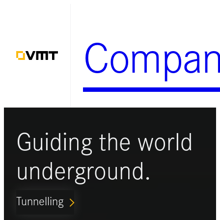
Zum
Inhalt
Compan
springen
Guiding the world
underground.
Tunnelling
ARROW_FORWARD_IOS