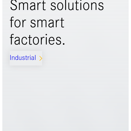
Smart solutions
for
smart
factories.
Industrial
ARROW_FORWARD_IOS