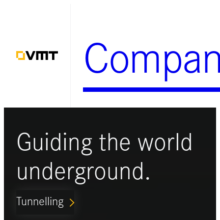
Zum
Inhalt
Compan
springen
Guiding the world
underground.
Tunnelling
ARROW_FORWARD_IOS