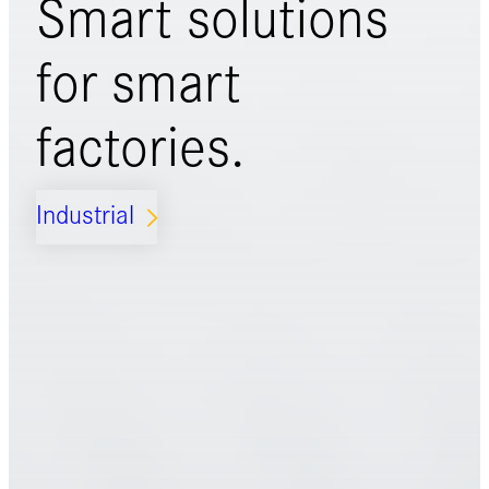
Smart solutions
for
smart
factories.
Industrial
ARROW_FORWARD_IOS