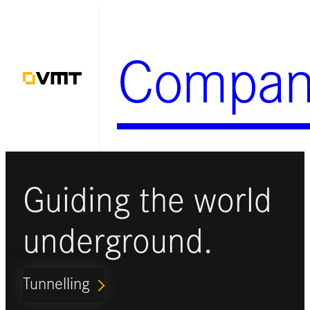
Zum
Inhalt
Compan
springen
Guiding the world
underground.
Tunnelling
ARROW_FORWARD_IOS