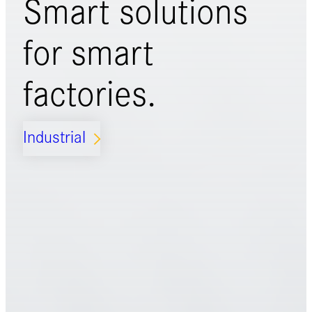
Smart solutions
for
smart
factories.
Industrial
ARROW_FORWARD_IOS