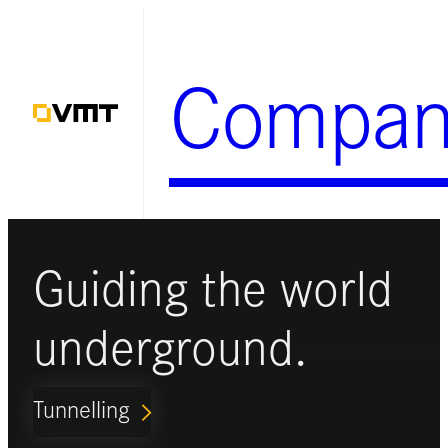
Zum
Inhalt
Compan
springen
Guiding the world
underground.
Tunnelling
ARROW_FORWARD_IOS