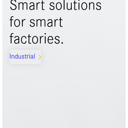
Smart solutions
for
smart
factories.
Industrial
ARROW_FORWARD_IOS