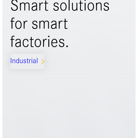
Smart solutions
for
smart
factories.
Industrial
ARROW_FORWARD_IOS