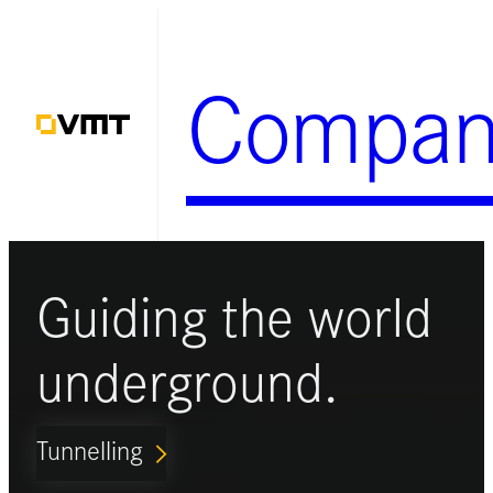
Zum
Inhalt
Compan
springen
Guiding the world
underground.
Tunnelling
ARROW_FORWARD_IOS