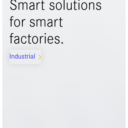
Smart solutions
for
smart
factories.
Industrial
ARROW_FORWARD_IOS