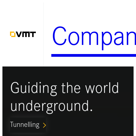
Zum
Inhalt
Compan
springen
Guiding the world
underground.
Tunnelling
ARROW_FORWARD_IOS