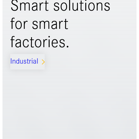
Smart solutions
for
smart
factories.
Industrial
ARROW_FORWARD_IOS