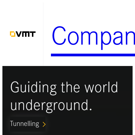
Zum
Inhalt
Compan
springen
Guiding the world
underground.
Tunnelling
ARROW_FORWARD_IOS