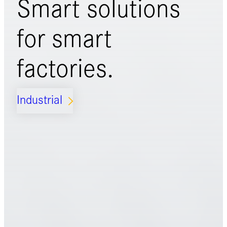
Smart solutions
for
smart
factories.
Industrial
ARROW_FORWARD_IOS