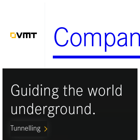
Zum
Inhalt
Compan
springen
Guiding the world
underground.
Tunnelling
ARROW_FORWARD_IOS