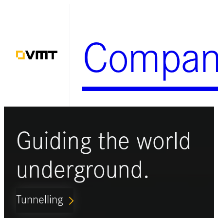
Zum
Inhalt
Compan
springen
Guiding the world
underground.
Tunnelling
ARROW_FORWARD_IOS