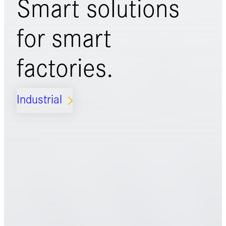
Smart solutions
for
smart
factories.
Industrial
ARROW_FORWARD_IOS