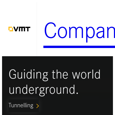
Zum
Inhalt
Compan
springen
Guiding the world
underground.
Tunnelling
ARROW_FORWARD_IOS