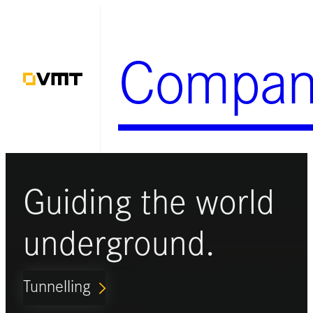
Zum
Inhalt
Compan
springen
Guiding the world
underground.
Tunnelling
ARROW_FORWARD_IOS