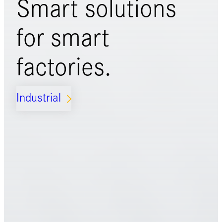
Smart solutions
for
smart
factories.
Industrial
ARROW_FORWARD_IOS