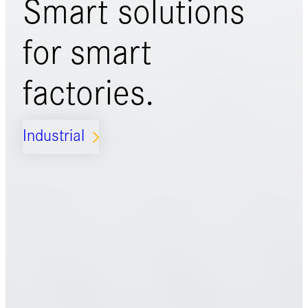
Smart solutions
for
smart
factories.
Industrial
ARROW_FORWARD_IOS