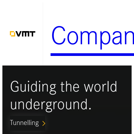
Zum
Inhalt
Compan
springen
Guiding the world
underground.
Tunnelling
ARROW_FORWARD_IOS