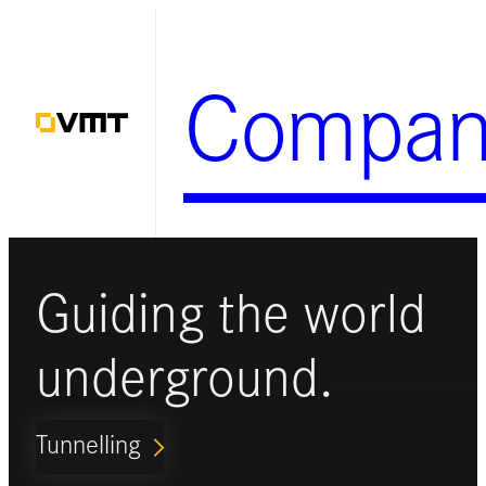
Zum
Inhalt
Compan
springen
Guiding the world
underground.
Tunnelling
ARROW_FORWARD_IOS