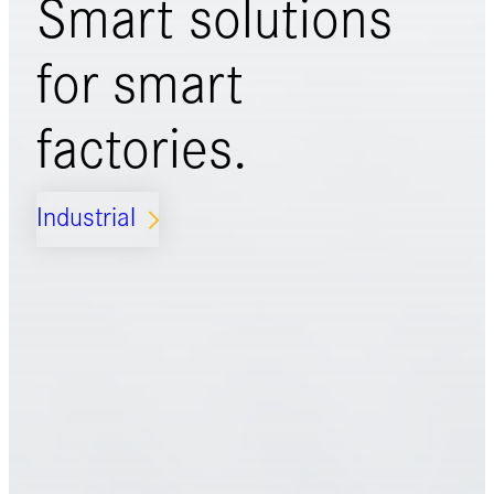
Smart solutions
for
smart
factories.
Industrial
ARROW_FORWARD_IOS