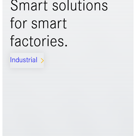
Smart solutions
for
smart
factories.
Industrial
ARROW_FORWARD_IOS