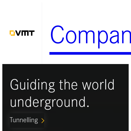
Zum
Inhalt
Compan
springen
Guiding the world
underground.
Tunnelling
ARROW_FORWARD_IOS