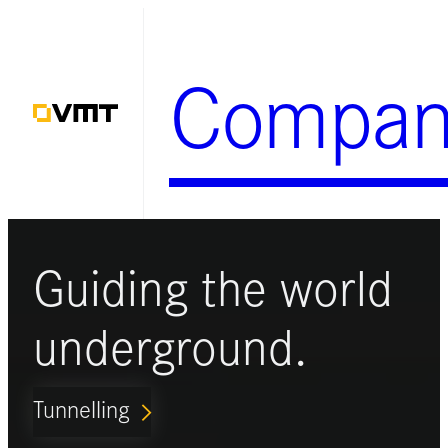
Zum
Inhalt
Compan
springen
Guiding the world
underground.
Tunnelling
ARROW_FORWARD_IOS