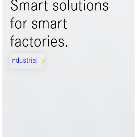
Smart solutions
for
smart
factories.
Industrial
ARROW_FORWARD_IOS