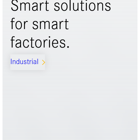
Smart solutions
for
smart
factories.
Industrial
ARROW_FORWARD_IOS