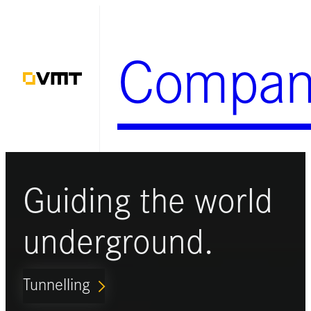
Zum
Inhalt
Compan
springen
Guiding the world
underground.
Tunnelling
ARROW_FORWARD_IOS