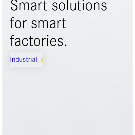
Smart solutions
for
smart
factories.
Industrial
ARROW_FORWARD_IOS