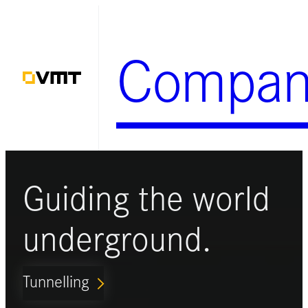
Zum
Inhalt
Compan
springen
Guiding the world
underground.
Tunnelling
ARROW_FORWARD_IOS