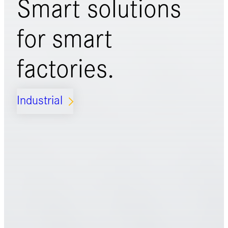
Smart solutions
for
smart
factories.
Industrial
ARROW_FORWARD_IOS