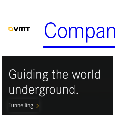
Zum
Inhalt
Compan
springen
Guiding the world
underground.
Tunnelling
ARROW_FORWARD_IOS