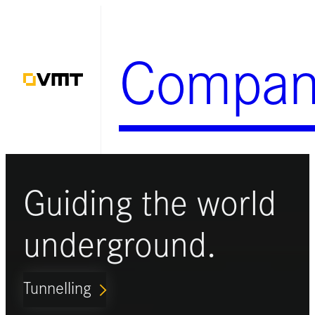
Zum
Inhalt
Compan
springen
Guiding the world
underground.
Tunnelling
ARROW_FORWARD_IOS