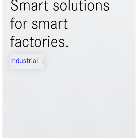
Smart solutions
for
smart
factories.
Industrial
ARROW_FORWARD_IOS