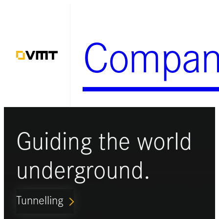
Zum
Inhalt
Compan
springen
Guiding the world
underground.
Tunnelling
ARROW_FORWARD_IOS