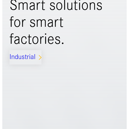
Smart solutions
for
smart
factories.
Industrial
ARROW_FORWARD_IOS