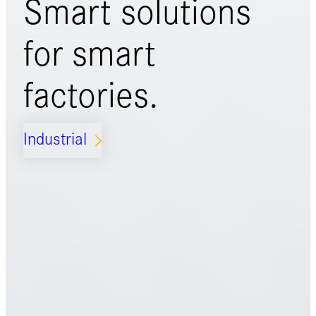
Smart solutions
for
smart
factories.
Industrial
ARROW_FORWARD_IOS