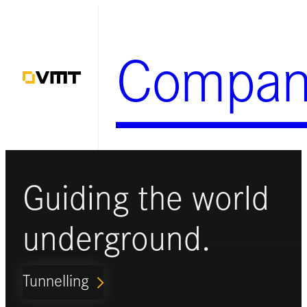
Zum
Inhalt
Compan
springen
Guiding the world
underground.
Tunnelling
ARROW_FORWARD_IOS