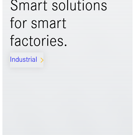
Smart solutions
for
smart
factories.
Industrial
ARROW_FORWARD_IOS