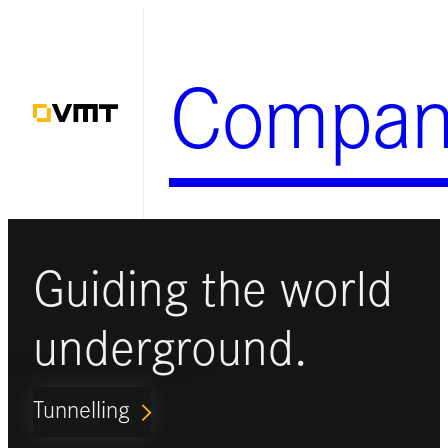
Zum
Inhalt
Compan
springen
Guiding the world
underground.
Tunnelling
ARROW_FORWARD_IOS