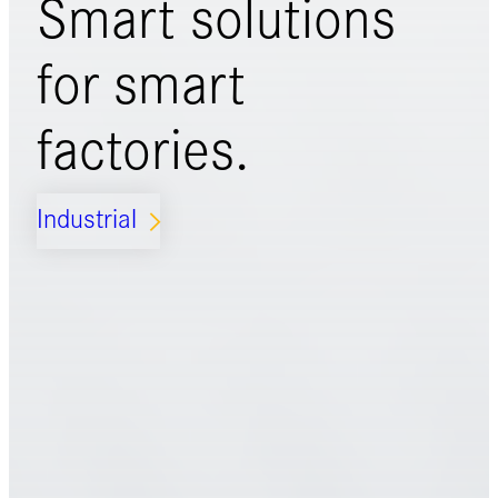
Smart solutions
for
smart
factories.
Industrial
ARROW_FORWARD_IOS