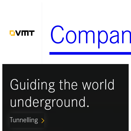
Zum
Inhalt
Compan
springen
Guiding the world
underground.
Tunnelling
ARROW_FORWARD_IOS